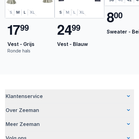
8
0
0
S
M
L
XL
S
M
L
XL
1
7
2
4
9
9
9
9
Sweater - Be
Vest - Grijs
Vest - Blauw
Ronde hals
Klantenservice
Over Zeeman
Veelgestelde vragen
Contact
Meer Zeeman
Wie wij zijn
Bezorgen
Ons verhaal
Betalen
Volg ons