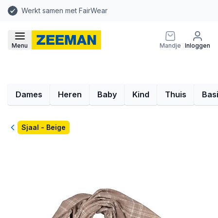
Werkt samen met FairWear
Menu
Mandje
Inloggen
Dames
Heren
Baby
Kind
Thuis
Bas
Terug
Sjaal - Beige