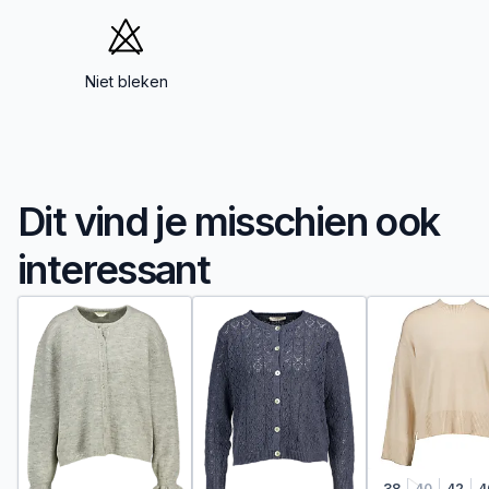
Niet bleken
Dit vind je misschien ook
interessant
38
40
42
4