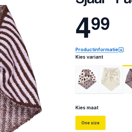
4
9
9
Productinformatie
Kies variant
Kies maat
One size