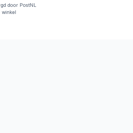
rgd door PostNL
e winkel