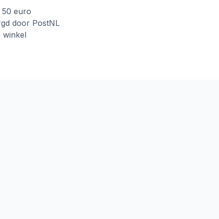
f 50 euro
rgd door PostNL
e winkel