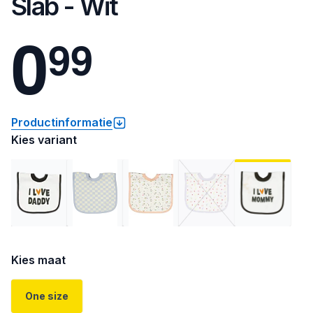
Slab - Wit
0
9
9
Productinformatie
Kies variant
Kies maat
One size