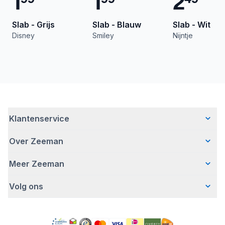
1
1
2
Slab - Grijs
Slab - Blauw
Slab - Wit
Disney
Smiley
Nijntje
Klantenservice
Over Zeeman
Veelgestelde vragen
Contact
Meer Zeeman
Wie wij zijn
Bezorgen
Ons verhaal
Betalen
Volg ons
Veiligheidswaarschuwing
Hoe wij verantwoord ondernemen
Retourneren
Affiliate programma
Werken bij Zeeman
Garantie
Facebook
Fraude en nepacties
Zeeman Corporate
Account
Pinterest