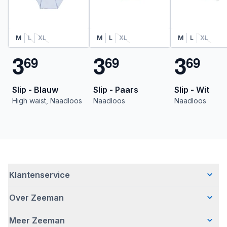
M
L
XL
M
L
XL
M
L
XL
3
3
3
6
9
6
9
6
9
Slip - Blauw
Slip - Paars
Slip - Wit
High waist, Naadloos
Naadloos
Naadloos
Klantenservice
Over Zeeman
Veelgestelde vragen
Contact
Meer Zeeman
Wie wij zijn
Bezorgen