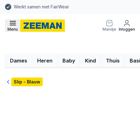
Werkt samen met FairWear
Menu
Mandje
Inloggen
Dames
Heren
Baby
Kind
Thuis
Bas
Terug
Slip - Blauw