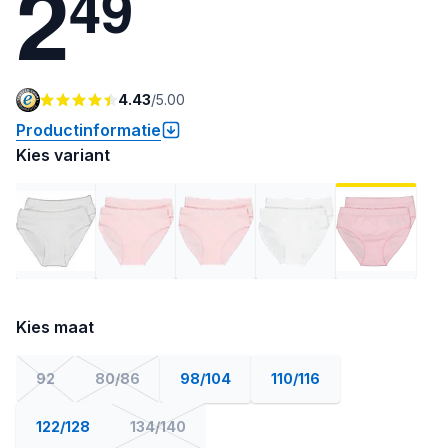
2
4
9
4.43
/
5.00
Productinformatie
Kies variant
Kies maat
92
80/86
98/104
110/116
122/128
134/140