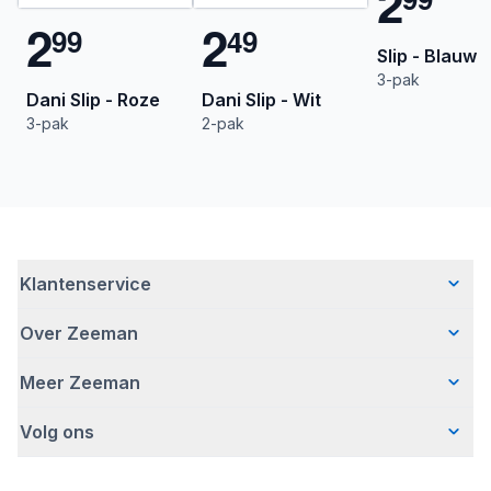
2
2
2
9
9
4
9
Slip - Blauw
3-pak
Dani Slip - Roze
Dani Slip - Wit
3-pak
2-pak
Klantenservice
Over Zeeman
Veelgestelde vragen
Contact
Meer Zeeman
Wie wij zijn
Bezorgen
Ons verhaal
Betalen
Volg ons
Veiligheidswaarschuwing
Hoe wij verantwoord ondernemen
Retourneren
Affiliate programma
Werken bij Zeeman
Garantie
Facebook
Fraude en nepacties