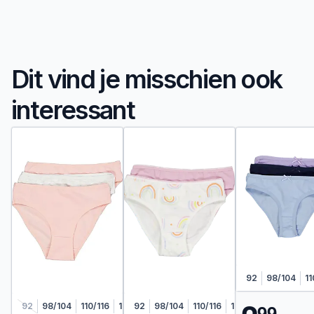
Dit vind je misschien ook
interessant
92
98/104
11
9
9
92
98/104
110/116
122/128
92
98/104
110/116
122/128