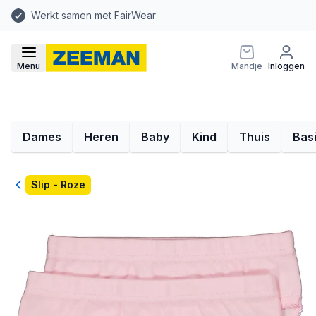
Werkt samen met FairWear
Menu
Mandje
Inloggen
Dames
Heren
Baby
Kind
Thuis
Bas
Terug
Slip - Roze