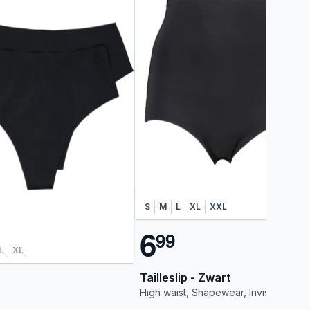
S
M
L
XL
XXL
6
9
9
L
XL
Tailleslip - Zwart
High waist, Shapewear, Invisible