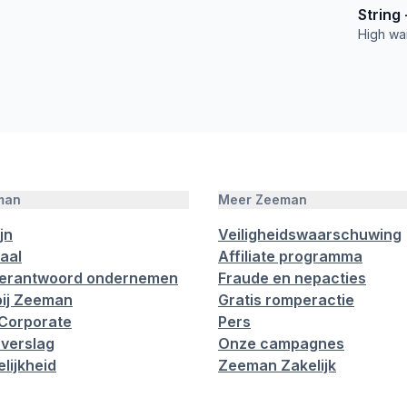
High wai
man
Meer Zeeman
jn
Veiligheidswaarschuwing
aal
Affiliate programma
verantwoord ondernemen
Fraude en nepacties
ij Zeeman
Gratis romperactie
Corporate
Pers
verslag
Onze campagnes
lijkheid
Zeeman Zakelijk