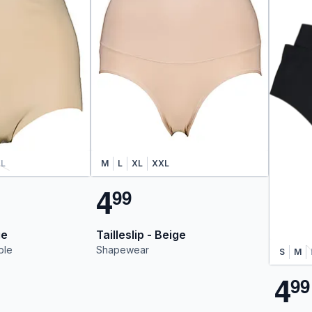
L
M
L
XL
XXL
4
9
9
ge
Tailleslip - Beige
ble
Shapewear
S
M
4
9
9