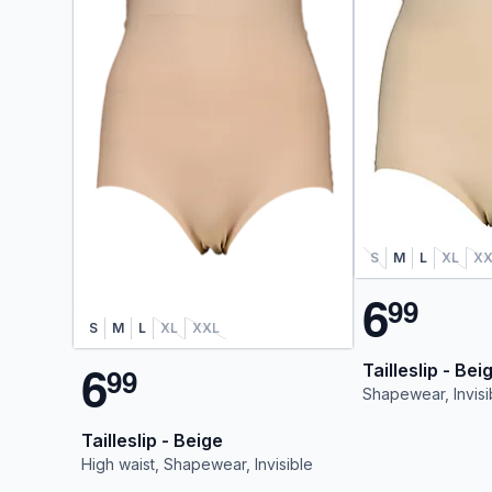
S
M
L
XL
XX
6
9
9
S
M
L
XL
XXL
6
Tailleslip - Bei
9
9
Shapewear, Invisi
Tailleslip - Beige
High waist, Shapewear, Invisible