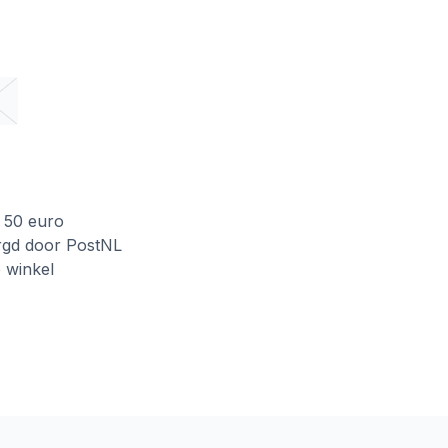
f 50 euro
rgd door PostNL
e winkel