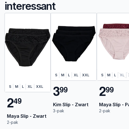
interessant
S
M
L
XL
XXL
S
M
L
XL
3
2
9
9
9
9
S
M
L
XL
XXL
2
4
9
Kim Slip - Zwart
Maya Slip - P
3-pak
2-pak
Maya Slip - Zwart
2-pak