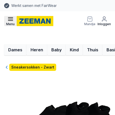
Werkt samen met FairWear
Menu
Mandje
Inloggen
Dames
Heren
Baby
Kind
Thuis
Bas
Terug
Sneakersokken - Zwart