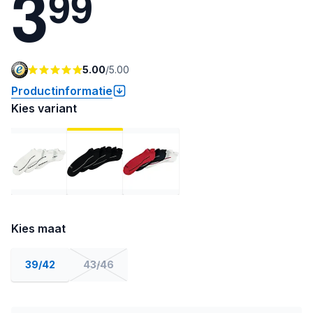
3
9
9
5.00
/
5.00
Productinformatie
Kies variant
Kies maat
39/42
43/46