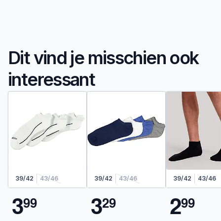
Dit vind je misschien ook
interessant
39/42
43/46
39/42
43/46
39/42
43/46
3
3
2
9
9
2
9
9
9