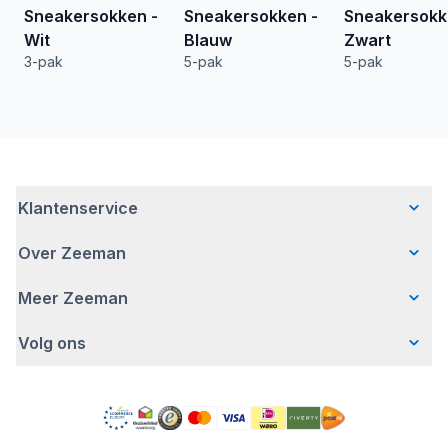
Sneakersokken -
Sneakersokken -
Sneakersokk
Wit
Blauw
Zwart
3-pak
5-pak
5-pak
Klantenservice
Over Zeeman
Veelgestelde vragen
Contact
Meer Zeeman
Wie wij zijn
Bezorgen
Ons verhaal
Betalen
Volg ons
Veiligheidswaarschuwing
Hoe wij verantwoord ondernemen
Retourneren
Affiliate programma
Werken bij Zeeman
Garantie
Facebook
Fraude en nepacties
Zeeman Corporate
Account
Pinterest
Gratis romperactie
MVO jaarverslag
Winkels
TikTok
Pers
Toegankelijkheid