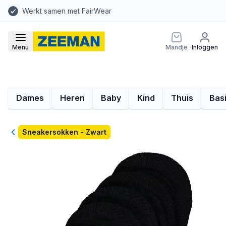
Werkt samen met FairWear
Menu
Mandje
Inloggen
Dames
Heren
Baby
Kind
Thuis
Bas
Terug
Sneakersokken - Zwart