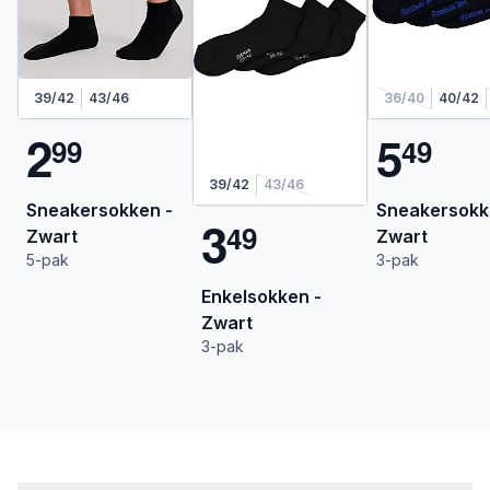
39/42
43/46
36/40
40/42
2
5
9
9
4
9
39/42
43/46
Sneakersokken -
Sneakersok
3
4
9
Zwart
Zwart
5-pak
3-pak
Enkelsokken -
Zwart
3-pak