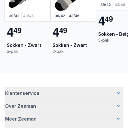
39/42
43/46
4
4
9
39/42
43/46
39/42
43/46
4
4
4
9
4
9
Sokken - Bei
5-pak
Sokken - Zwart
Sokken - Zwart
5-pak
2-pak
Klantenservice
Over Zeeman
Veelgestelde vragen
Contact
Meer Zeeman
Wie wij zijn
Bezorgen
Ons verhaal