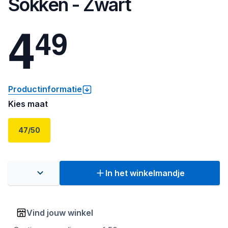
Sokken - Zwart
4
4
9
Productinformatie
Kies maat
47/50
In het winkelmandje
Vind jouw winkel