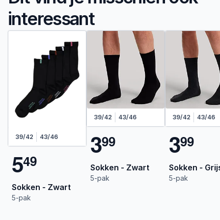
interessant
39/42
43/46
39/42
43/46
3
3
9
9
9
9
39/42
43/46
5
4
9
Sokken - Zwart
Sokken - Grij
5-pak
5-pak
Sokken - Zwart
5-pak