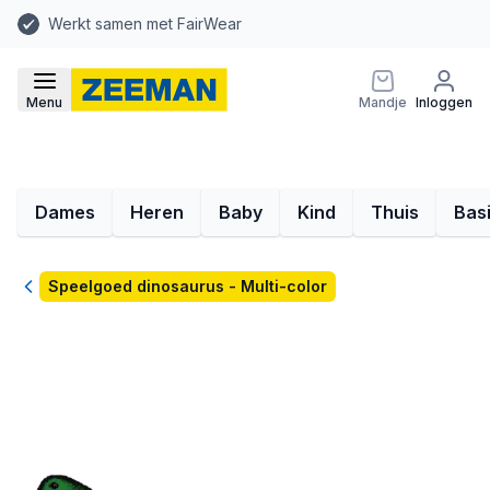
Werkt samen met FairWear
Menu
Mandje
Inloggen
Dames
Heren
Baby
Kind
Thuis
Bas
Terug
Speelgoed dinosaurus - Multi-color