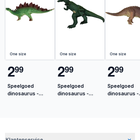
One size
One size
One size
2
2
2
9
9
9
9
9
9
Speelgoed
Speelgoed
Speelgoed
dinosaurus -
dinosaurus -
dinosaurus -
Multi-color
Multi-color
Multi-color
Klantenservice