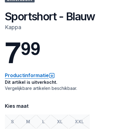
Sportshort - Blauw
Kappa
7
9
9
Productinformatie
Dit artikel is uitverkocht.
Vergelijkbare artikelen beschikbaar.
Kies maat
S
M
L
XL
XXL