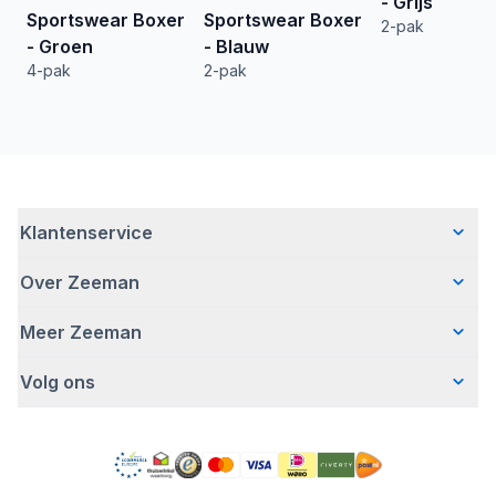
- Grijs
Sportswear Boxer
Sportswear Boxer
2-pak
- Groen
- Blauw
4-pak
2-pak
Klantenservice
Over Zeeman
Veelgestelde vragen
Contact
Meer Zeeman
Wie wij zijn
Bezorgen
Ons verhaal
Betalen
Volg ons
Veiligheidswaarschuwing
Hoe wij verantwoord ondernemen
Retourneren
Affiliate programma
Werken bij Zeeman
Garantie
Facebook
Fraude en nepacties
Zeeman Corporate
Account
Pinterest
Gratis romperactie
MVO jaarverslag
Winkels
TikTok
Pers