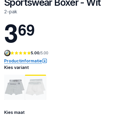
Sportswear Boxer - Wit
2-pak
3
6
9
5.00
/
5.00
Productinformatie
Kies variant
Kies maat