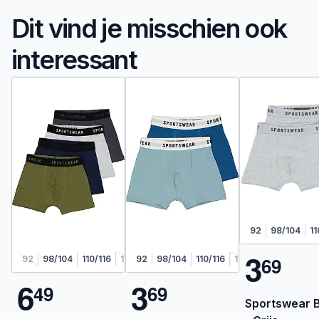
Dit vind je misschien ook
interessant
92
98/104
11
3
6
9
92
98/104
110/116
122/128
92
98/104
110/116
122/128
6
3
4
9
6
9
Sportswear 