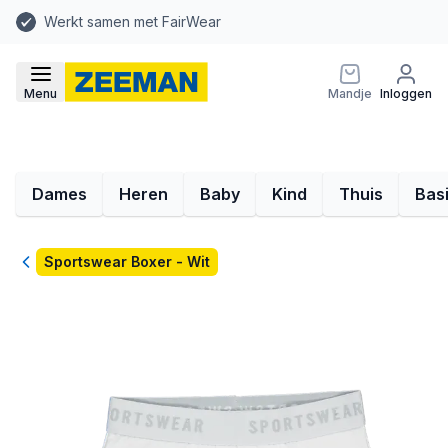
Werkt samen met FairWear
Menu
Mandje
Inloggen
Dames
Heren
Baby
Kind
Thuis
Bas
Terug
Sportswear Boxer - Wit