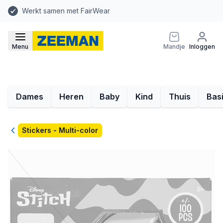
Werkt samen met FairWear
Menu
Mandje
Inloggen
Dames
Heren
Baby
Kind
Thuis
Bas
Terug
Stickers - Multi-color