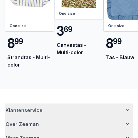
One size
3
6
9
One size
One size
8
8
9
9
9
9
Canvastas -
Multi-color
Strandtas - Multi-
Tas - Blauw
color
Klantenservice
Over Zeeman
Veelgestelde vragen
Contact