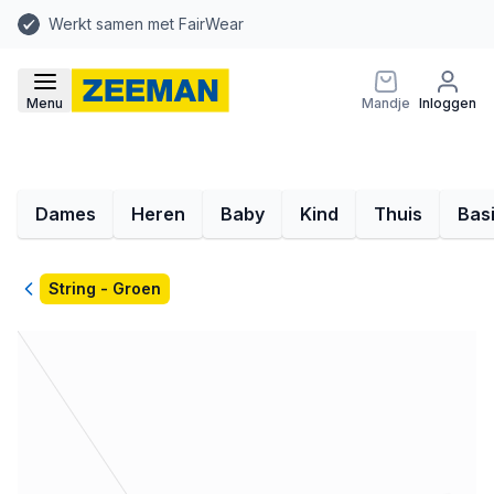
Werkt samen met FairWear
Menu
Mandje
Inloggen
Dames
Heren
Baby
Kind
Thuis
Bas
Terug
String - Groen