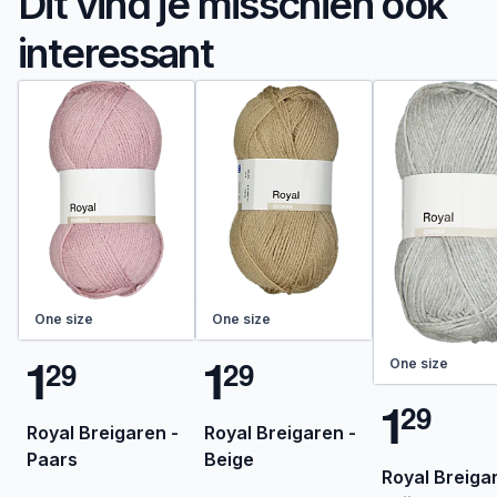
Dit vind je misschien ook
interessant
One size
One size
1
1
2
9
2
9
One size
1
2
9
Royal Breigaren -
Royal Breigaren -
Paars
Beige
Royal Breiga