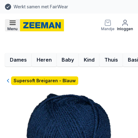
Werkt samen met FairWear
Menu
Mandje
Inloggen
Dames
Heren
Baby
Kind
Thuis
Bas
Terug
Supersoft Breigaren - Blauw