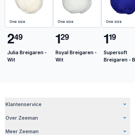
One size
One size
One size
2
1
1
4
9
2
9
1
9
Julia Breigaren -
Royal Breigaren -
Supersoft
Wit
Wit
Breigaren - 
Klantenservice
Over Zeeman
Veelgestelde vragen
Contact
Meer Zeeman
Wie wij zijn
Bezorgen