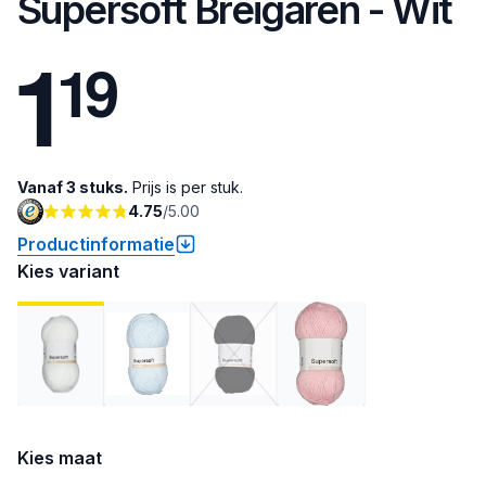
Supersoft Breigaren - Wit
1
1
9
Vanaf 3 stuks.
Prijs is per stuk.
4.75
/
5.00
Productinformatie
Kies variant
Kies maat