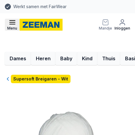
Werkt samen met FairWear
Menu
Mandje
Inloggen
Dames
Heren
Baby
Kind
Thuis
Bas
Terug
Supersoft Breigaren - Wit