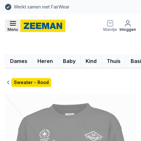
Werkt samen met FairWear
Menu
Mandje
Inloggen
Dames
Heren
Baby
Kind
Thuis
Bas
Terug
Sweater - Rood