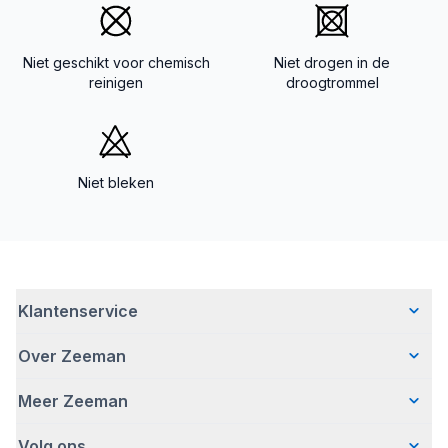
Niet geschikt voor chemisch
Niet drogen in de
reinigen
droogtrommel
Niet bleken
Klantenservice
Over Zeeman
Veelgestelde vragen
Contact
Meer Zeeman
Wie wij zijn
Bezorgen
Ons verhaal
Betalen
Volg ons