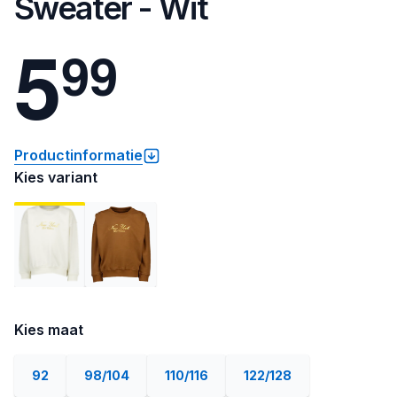
Sweater - Wit
5
9
9
Productinformatie
Kies variant
Kies maat
92
98/104
110/116
122/128