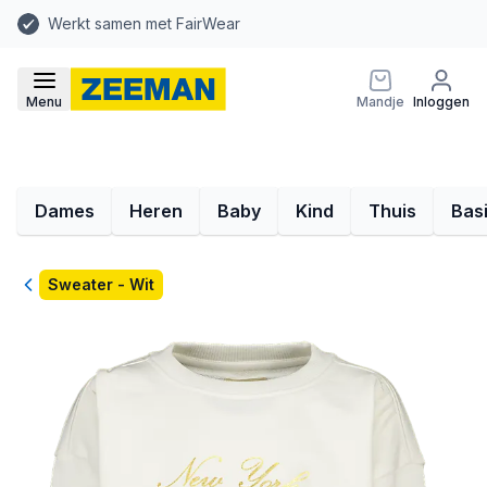
Werkt samen met FairWear
Menu
Mandje
Inloggen
Dames
Heren
Baby
Kind
Thuis
Bas
Terug
Sweater - Wit