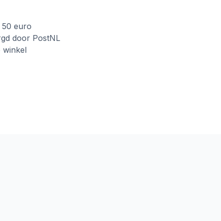
f 50 euro
rgd door PostNL
e winkel