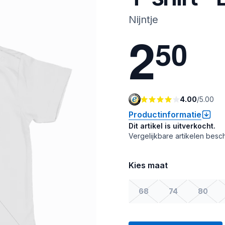
Nijntje
2
5
0
4.00
/
5.00
Productinformatie
Dit artikel is uitverkocht.
Vergelijkbare artikelen besch
Kies maat
68
74
80