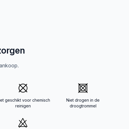
zorgen
aankoop.
iet geschikt voor chemisch
Niet drogen in de
reinigen
droogtrommel