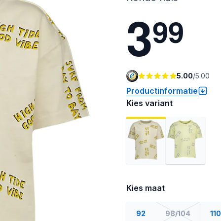
3
9
9
5.00
/
5.00
Productinformatie
Kies variant
Kies maat
92
98/104
110