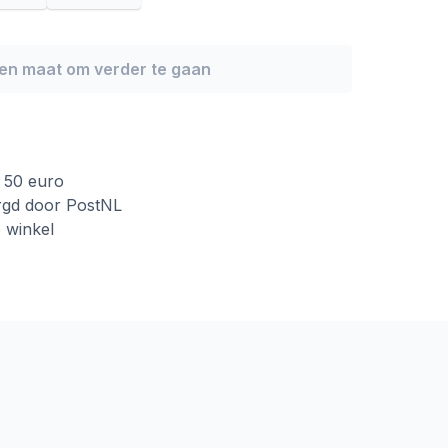
een maat om verder te gaan
f 50 euro
rgd door PostNL
e winkel