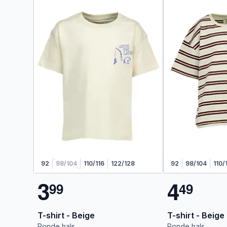
92
98/104
110/116
122/128
92
98/104
110/
3
4
9
9
4
9
T-shirt - Beige
T-shirt - Beige
Ronde hals
Ronde hals