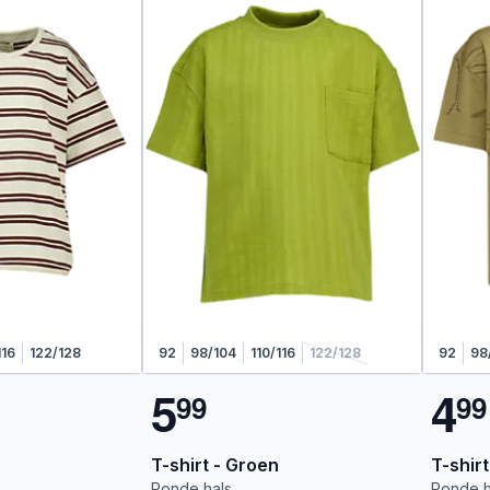
116
122/128
92
98/104
110/116
122/128
92
98
5
4
9
9
9
9
T-shirt - Groen
T-shirt
Ronde hals
Ronde h