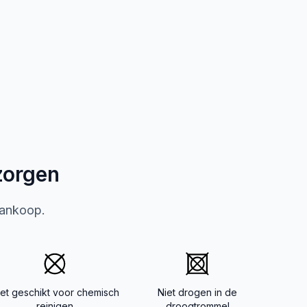
zorgen
aankoop.
iet geschikt voor chemisch
Niet drogen in de
reinigen
droogtrommel