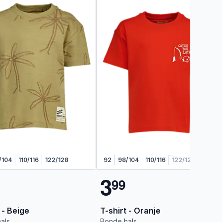
/104
110/116
122/128
92
98/104
110/116
122/128
3
9
9
 - Beige
T-shirt - Oranje
als
Ronde hals