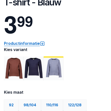
T-shirt - Blauw
3
9
9
Productinformatie
Kies variant
Kies maat
92
98/104
110/116
122/128