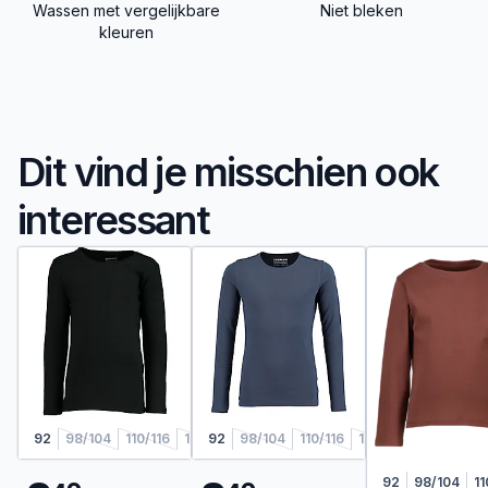
Wassen met vergelijkbare
Niet bleken
kleuren
Dit vind je misschien ook
interessant
92
98/104
110/116
122/128
92
98/104
110/116
122/128
92
98/104
11