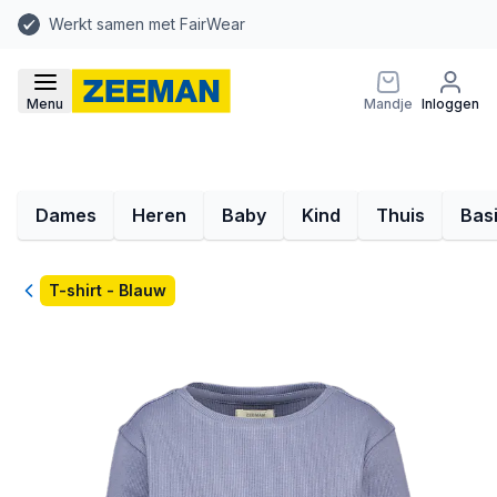
Werkt samen met FairWear
Menu
Mandje
Inloggen
Dames
Heren
Baby
Kind
Thuis
Bas
Terug
T-shirt - Blauw