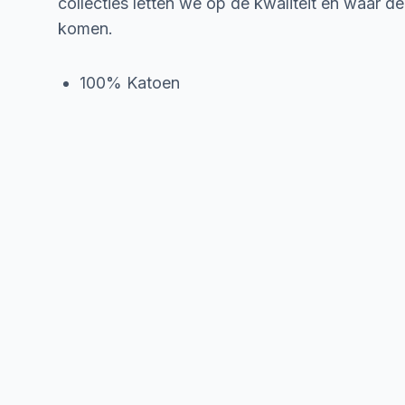
collecties letten we op de kwaliteit en waar d
komen.
100% Katoen