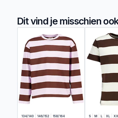
Dit vind je misschien oo
134/140
146/152
158/164
S
M
L
XL
XX