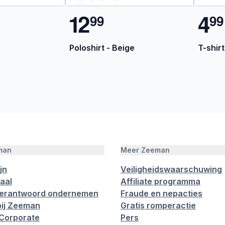
1
2
4
9
9
9
9
Poloshirt - Beige
T-shirt
man
Meer Zeeman
jn
Veiligheidswaarschuwing
aal
Affiliate programma
verantwoord ondernemen
Fraude en nepacties
ij Zeeman
Gratis romperactie
Corporate
Pers