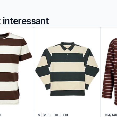
k interessant
L
S
M
L
XL
XXL
134/140