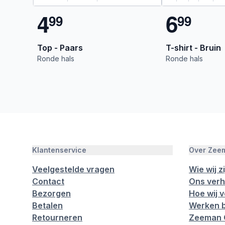
4
6
9
9
9
9
Top - Paars
T-shirt - Bruin
Ronde hals
Ronde hals
Klantenservice
Over Zee
Veelgestelde vragen
Wie wij zi
Contact
Ons verh
Bezorgen
Hoe wij 
Betalen
Werken b
Retourneren
Zeeman 