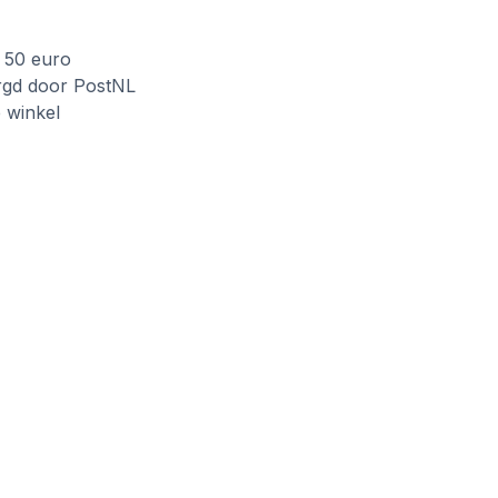
f 50 euro
rgd door PostNL
e winkel