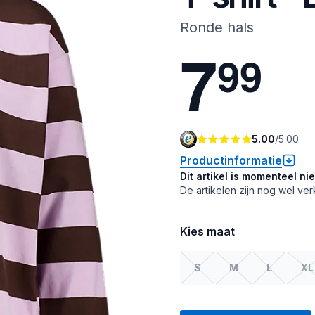
Ronde hals
7
9
9
5.00
/
5.00
Productinformatie
Dit artikel is momenteel ni
De artikelen zijn nog wel ver
Kies maat
S
M
L
XL