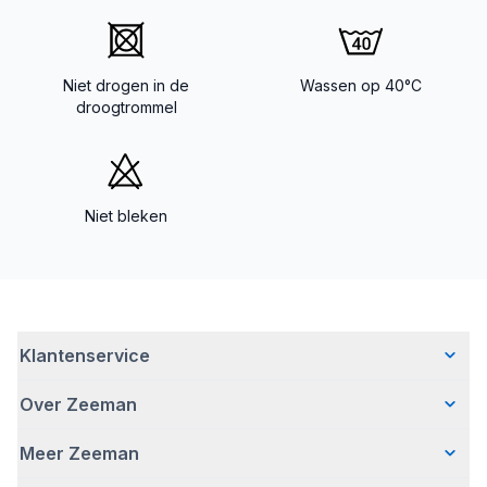
Niet drogen in de
Wassen op 40°C
droogtrommel
Niet bleken
Klantenservice
Over Zeeman
Veelgestelde vragen
Contact
Meer Zeeman
Wie wij zijn
Bezorgen
Ons verhaal