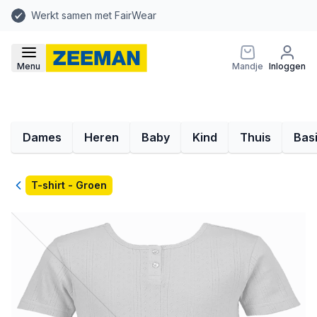
Werkt samen met FairWear
Menu
Mandje
Inloggen
Dames
Heren
Baby
Kind
Thuis
Bas
Terug
T-shirt - Groen