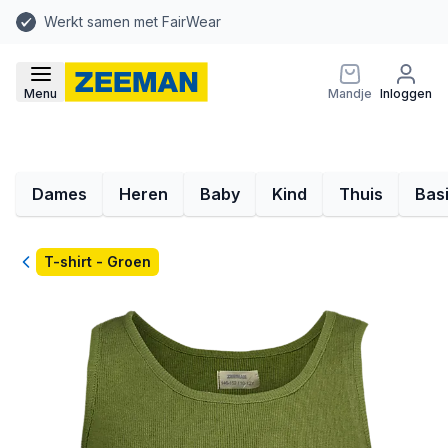
Werkt samen met FairWear
Menu
Mandje
Inloggen
Dames
Heren
Baby
Kind
Thuis
Bas
Terug
T-shirt - Groen