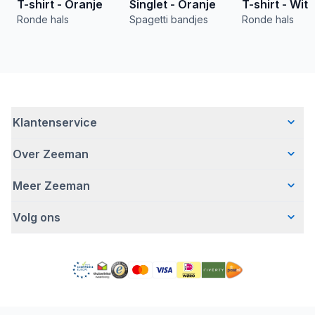
T-shirt - Oranje
Singlet - Oranje
T-shirt - Wit
Ronde hals
Spagetti bandjes
Ronde hals
Klantenservice
Over Zeeman
Veelgestelde vragen
Contact
Meer Zeeman
Wie wij zijn
Bezorgen
Ons verhaal
Betalen
Volg ons
Veiligheidswaarschuwing
Hoe wij verantwoord ondernemen
Retourneren
Affiliate programma
Werken bij Zeeman
Garantie
Facebook
Fraude en nepacties
Zeeman Corporate
Account
Pinterest
Gratis romperactie
MVO jaarverslag
Winkels
TikTok
Pers
Toegankelijkheid
Detergenten
YouTube
Onze campagnes
Conformiteitsverklaringen