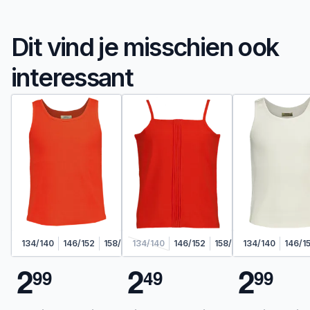
Dit vind je misschien ook
interessant
134/140
146/152
158/164
134/140
146/152
158/164
134/140
146/1
2
2
2
9
9
4
9
9
9