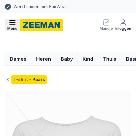
Werkt samen met FairWear
Menu
Mandje
Inloggen
Dames
Heren
Baby
Kind
Thuis
Bas
Terug
T-shirt - Paars