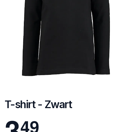
T-shirt - Zwart
3
4
9