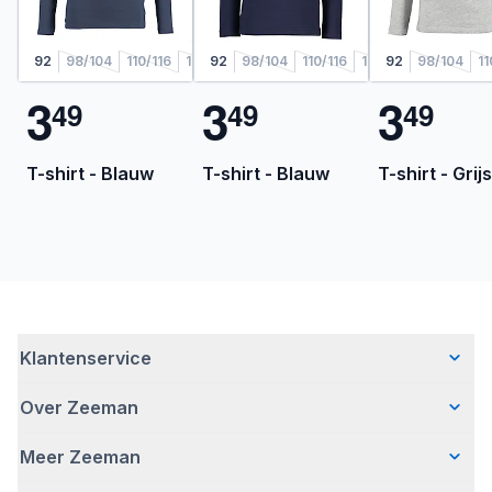
92
98/104
110/116
122/128
92
98/104
110/116
122/128
92
98/104
11
3
3
3
4
9
4
9
4
9
T-shirt - Blauw
T-shirt - Blauw
T-shirt - Grijs
Klantenservice
Over Zeeman
Veelgestelde vragen
Contact
Meer Zeeman
Wie wij zijn
Bezorgen
Ons verhaal