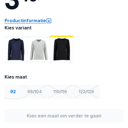
Productinformatie
Kies variant
Kies maat
92
98/104
110/116
122/128
Kies een maat om verder te gaan