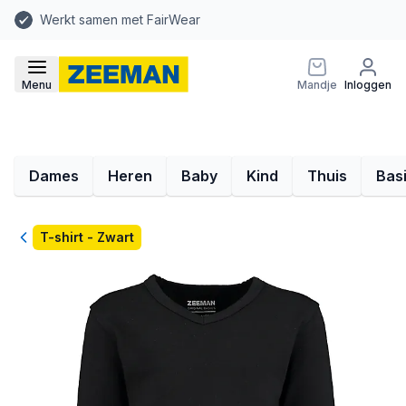
Werkt samen met FairWear
Menu
Mandje
Inloggen
Dames
Heren
Baby
Kind
Thuis
Bas
Terug
T-shirt - Zwart