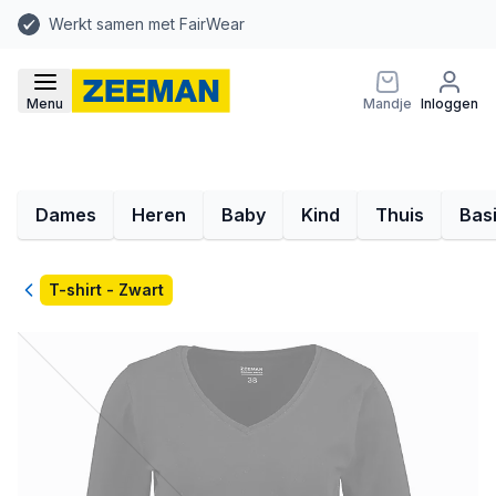
Werkt samen met FairWear
Menu
Mandje
Inloggen
Dames
Heren
Baby
Kind
Thuis
Bas
Terug
T-shirt - Zwart