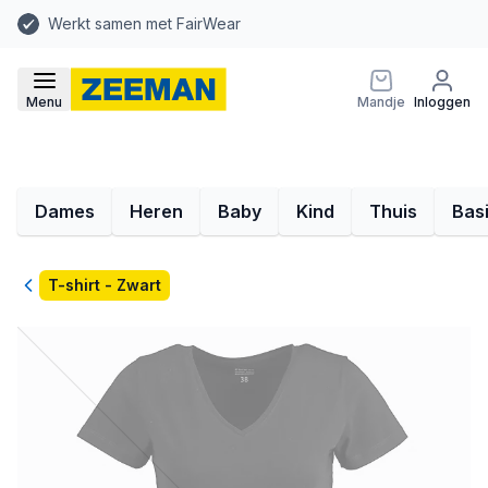
Werkt samen met FairWear
Menu
Mandje
Inloggen
Dames
Heren
Baby
Kind
Thuis
Bas
Terug
T-shirt - Zwart