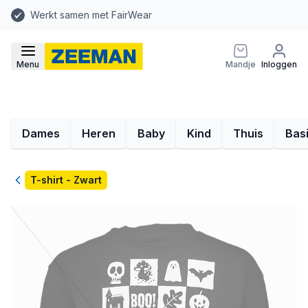
Werkt samen met FairWear
Menu
Mandje
Inloggen
Dames
Heren
Baby
Kind
Thuis
Bas
Terug
T-shirt - Zwart