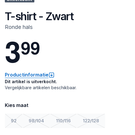
T-shirt - Zwart
Ronde hals
3
9
9
Productinformatie
Dit artikel is uitverkocht.
Vergelijkbare artikelen beschikbaar.
Kies maat
92
98/104
110/116
122/128