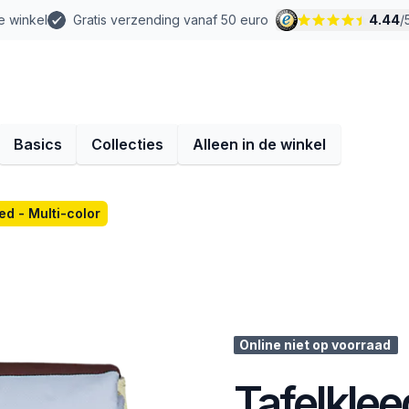
e winkel
Gratis verzending vanaf 50 euro
4.44
/
Basics
Collecties
Alleen in de winkel
ed - Multi-color
Online niet op voorraad
Tafelklee