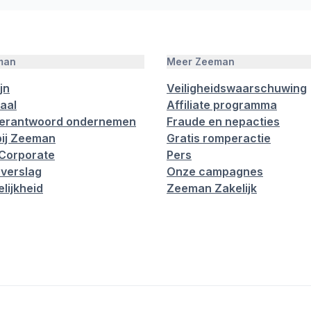
man
Meer Zeeman
jn
Veiligheidswaarschuwing
aal
Affiliate programma
verantwoord ondernemen
Fraude en nepacties
ij Zeeman
Gratis romperactie
Corporate
Pers
verslag
Onze campagnes
lijkheid
Zeeman Zakelijk