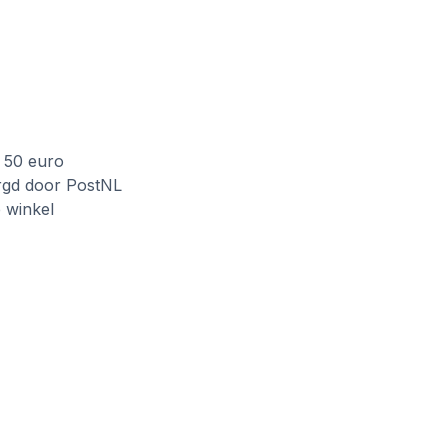
f 50 euro
rgd door PostNL
e winkel