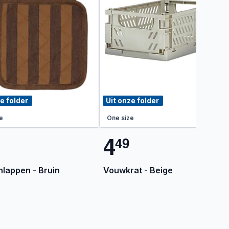
e folder
Uit onze folder
e
One size
4
4
9
lappen - Bruin
Vouwkrat - Beige