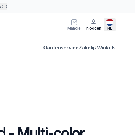
5.00
Mandje
Inloggen
NL
Klantenservice
Zakelijk
Winkels
d - Multi-color