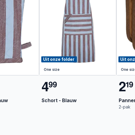
Uit onze folder
Uit onz
One size
One siz
4
2
9
9
1
9
auw
Schort - Blauw
Pannen
2-pak