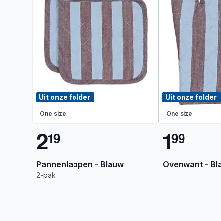
Uit onze folder
Uit onze folder
One size
One size
2
1
1
9
9
9
Pannenlappen - Blauw
Ovenwant - Bl
2-pak