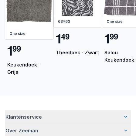
63x63
One size
1
1
4
9
9
9
One size
1
9
9
Theedoek - Zwart
Salou
Keukendoek 
Keukendoek -
Grijs
Grijs
Klantenservice
Over Zeeman
Veelgestelde vragen