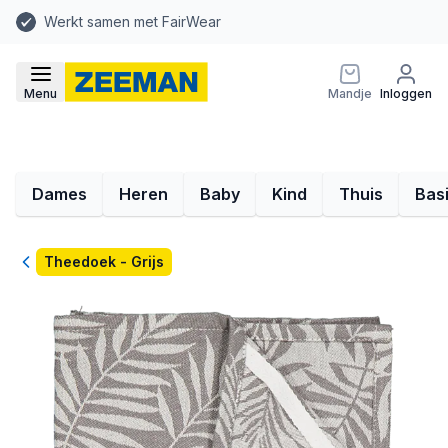
Werkt samen met FairWear
Menu
Mandje
Inloggen
Dames
Heren
Baby
Kind
Thuis
Bas
Terug
Theedoek - Grijs