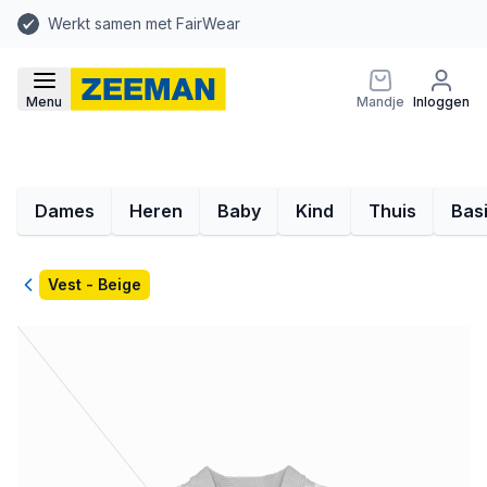
Werkt samen met FairWear
Menu
Mandje
Inloggen
Dames
Heren
Baby
Kind
Thuis
Bas
Terug
Vest - Beige