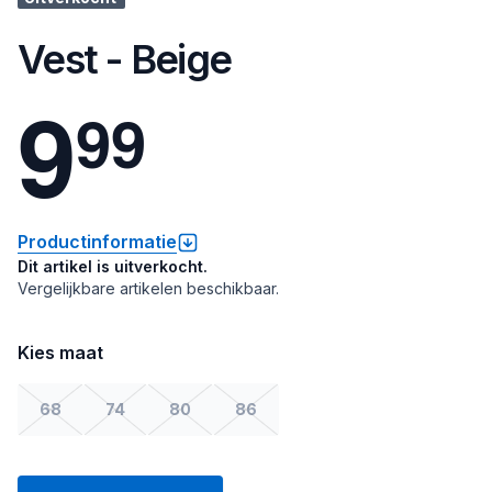
Vest - Beige
9
9
9
Productinformatie
Dit artikel is uitverkocht.
Vergelijkbare artikelen beschikbaar.
Kies maat
68
74
80
86