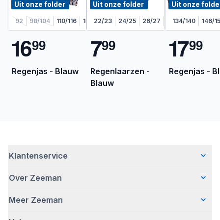
Uit onze folder
Uit onze folder
Uit onze folde
92
98/104
110/116
122/128
22/23
24/25
26/27
28/29
134/140
30/31
146/1
1
6
7
1
7
9
9
9
9
9
9
Regenjas - Blauw
Regenlaarzen -
Regenjas - B
Blauw
Klantenservice
Over Zeeman
Veelgestelde vragen
Contact
Meer Zeeman
Wie wij zijn
Bezorgen
Ons verhaal
Betalen