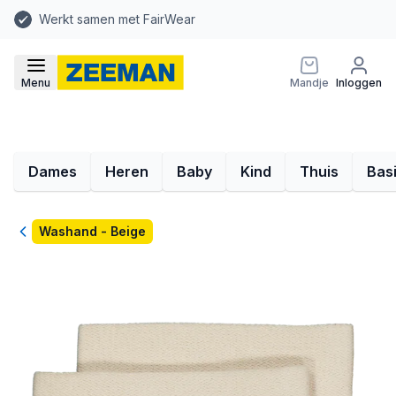
Werkt samen met FairWear
Menu
Mandje
Inloggen
Dames
Heren
Baby
Kind
Thuis
Bas
Terug
Washand - Beige