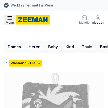
Werkt samen met FairWear
Menu
Mandje
Inloggen
Dames
Heren
Baby
Kind
Thuis
Bas
Terug
Washand - Blauw