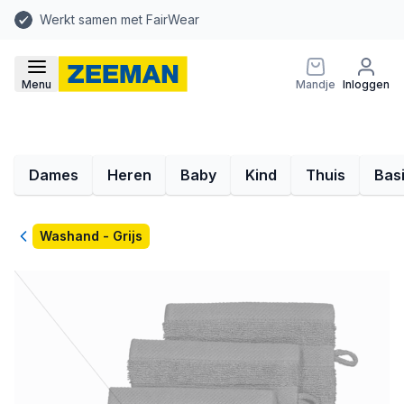
Werkt samen met FairWear
Menu
Mandje
Inloggen
Dames
Heren
Baby
Kind
Thuis
Bas
Terug
Washand - Grijs