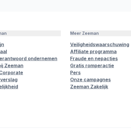
man
Meer Zeeman
jn
Veiligheidswaarschuwing
aal
Affiliate programma
verantwoord ondernemen
Fraude en nepacties
ij Zeeman
Gratis romperactie
Corporate
Pers
verslag
Onze campagnes
lijkheid
Zeeman Zakelijk