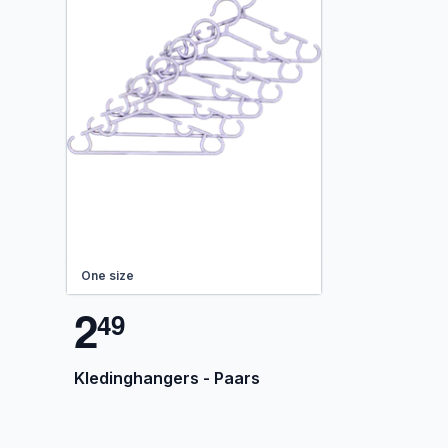
One size
2
4
9
Kledinghangers - Paars