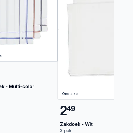
e
k - Multi-color
One size
2
4
9
Zakdoek - Wit
3-pak