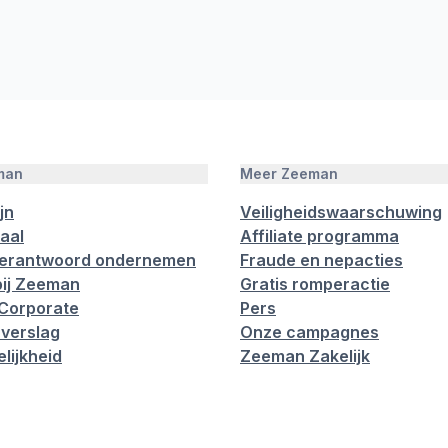
man
Meer Zeeman
jn
Veiligheidswaarschuwing
aal
Affiliate programma
verantwoord ondernemen
Fraude en nepacties
ij Zeeman
Gratis romperactie
Corporate
Pers
verslag
Onze campagnes
lijkheid
Zeeman Zakelijk