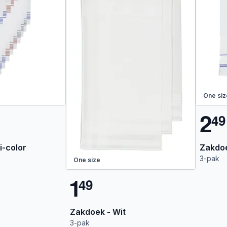
One siz
2
4
9
i-color
Zakdoe
3-pak
One size
1
4
9
Zakdoek - Wit
3-pak