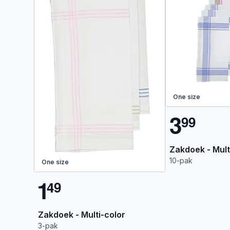
One size
3
9
9
Zakdoek - Mult
10-pak
One size
1
4
9
Zakdoek - Multi-color
3-pak