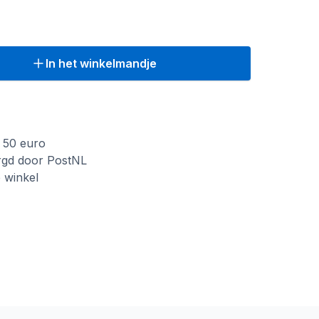
In het winkelmandje
f 50 euro
rgd door PostNL
e winkel