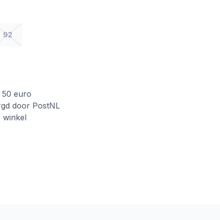
92
f 50 euro
rgd door PostNL
e winkel