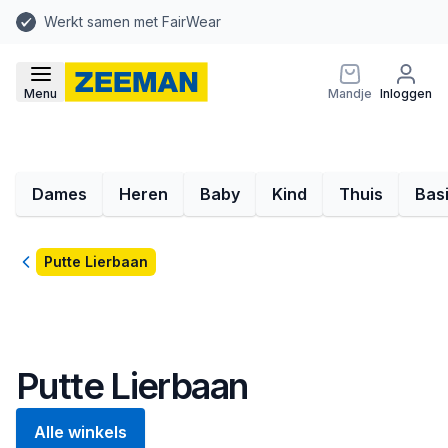
Werkt samen met FairWear
Menu
Mandje
Inloggen
Dames
Heren
Baby
Kind
Thuis
Bas
Terug
Putte Lierbaan
Putte Lierbaan
Alle winkels