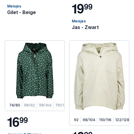
1
9
9
9
Meisjes
Gilet - Beige
Meisjes
Jas - Zwart
74/80
86/92
98/104
110/116
1
6
9
9
92
98/104
110/116
122/128