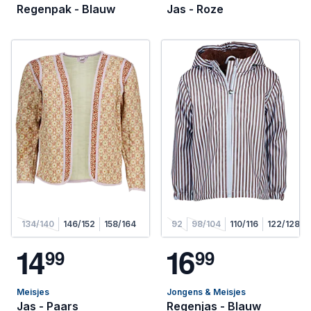
Regenpak - Blauw
Jas - Roze
134/140
146/152
158/164
92
98/104
110/116
122/128
1
4
1
6
9
9
9
9
Meisjes
Jongens & Meisjes
Jas - Paars
Regenjas - Blauw