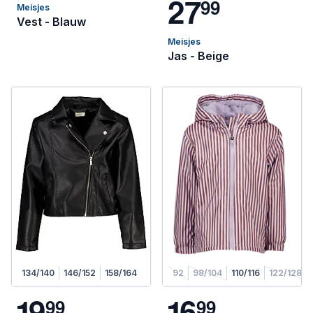
2
7
9
9
Meisjes
Vest - Blauw
Meisjes
Jas - Beige
134/140
146/152
158/164
92
98/104
110/116
122/128
1
9
1
6
9
9
9
9