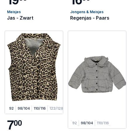
Meisjes
Jongens & Meisjes
Jas - Zwart
Regenjas - Paars
92
98/104
110/116
122/128
7
0
0
92
98/104
110/116