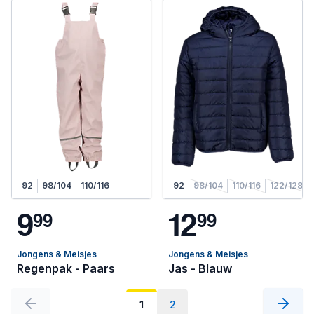
92
98/104
110/116
92
98/104
110/116
122/128
9
1
2
9
9
9
9
Jongens & Meisjes
Jongens & Meisjes
Regenpak - Paars
Jas - Blauw
1
2