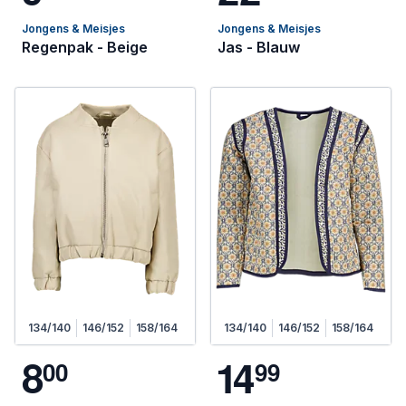
Jongens & Meisjes
Jongens & Meisjes
Regenpak - Beige
Jas - Blauw
134/140
146/152
158/164
134/140
146/152
158/164
8
1
4
0
0
9
9