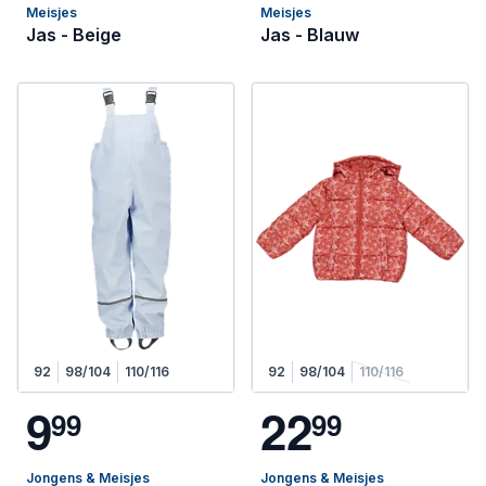
Meisjes
Meisjes
Jas - Beige
Jas - Blauw
92
98/104
110/116
92
98/104
110/116
9
2
2
9
9
9
9
Jongens & Meisjes
Jongens & Meisjes