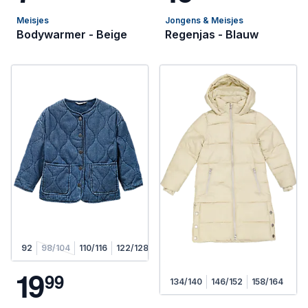
Meisjes
Jongens & Meisjes
Bodywarmer - Beige
Regenjas - Blauw
92
98/104
110/116
122/128
134/140
146/152
158/164
1
9
9
9
134/140
146/152
158/164