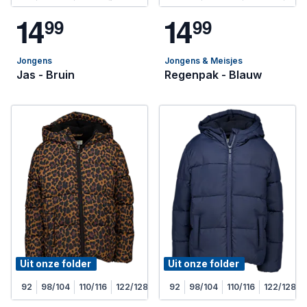
1
4
1
4
9
9
9
9
Jongens
Jongens & Meisjes
Jas - Bruin
Regenpak - Blauw
Uit onze folder
Uit onze folder
92
98/104
110/116
122/128
92
98/104
110/116
122/128