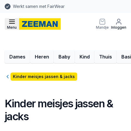
Werkt samen met FairWear
Menu
Mandje
Inloggen
Dames
Heren
Baby
Kind
Thuis
Bas
Terug
Kinder meisjes jassen & jacks
Kinder meisjes jassen &
jacks