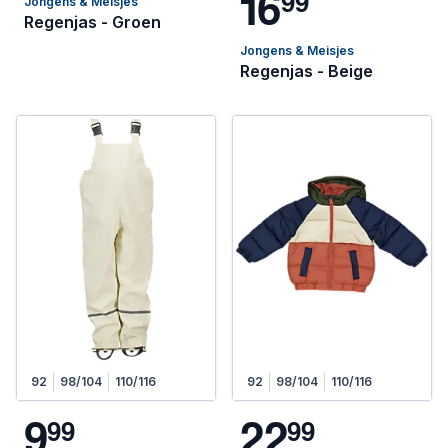
1
6
9
9
Jongens & Meisjes
Regenjas - Groen
Jongens & Meisjes
Regenjas - Beige
92
98/104
110/116
92
98/104
110/116
9
2
2
9
9
9
9