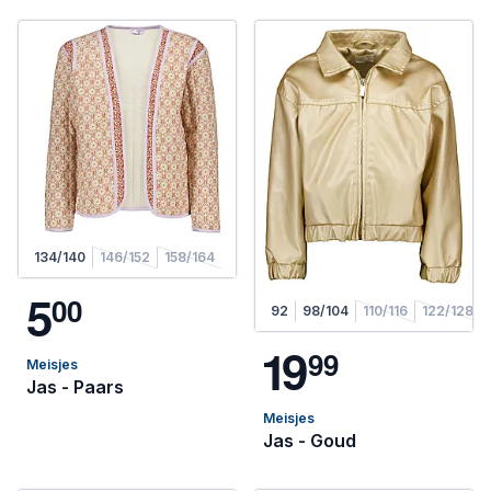
134/140
146/152
158/164
5
0
0
92
98/104
110/116
122/128
1
9
9
9
Meisjes
Jas - Paars
Meisjes
Jas - Goud