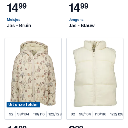
1
4
1
4
9
9
9
9
Meisjes
Jongens
Jas - Bruin
Jas - Blauw
Uit onze folder
92
98/104
110/116
122/128
92
98/104
110/116
122/128