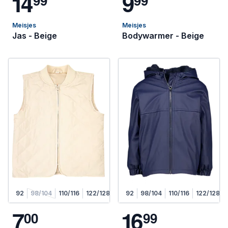
1
4
9
9
9
9
9
Meisjes
Meisjes
Jas - Beige
Bodywarmer - Beige
92
98/104
110/116
122/128
92
98/104
110/116
122/128
7
1
6
0
0
9
9