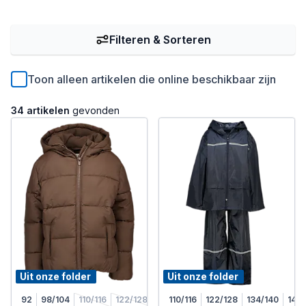
Filteren & Sorteren
Toon alleen artikelen die online beschikbaar zijn
34 artikelen
gevonden
Uit onze folder
Uit onze folder
92
98/104
110/116
122/128
110/116
122/128
134/140
146/