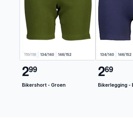
110/116
134/140
146/152
134/140
146/152
2
2
9
9
6
9
Bikershort - Groen
Bikerlegging -