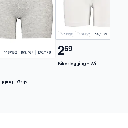
134/140
146/152
158/164
170/176
2
6
9
146/152
158/164
170/176
Bikerlegging - Wit
gging - Grijs