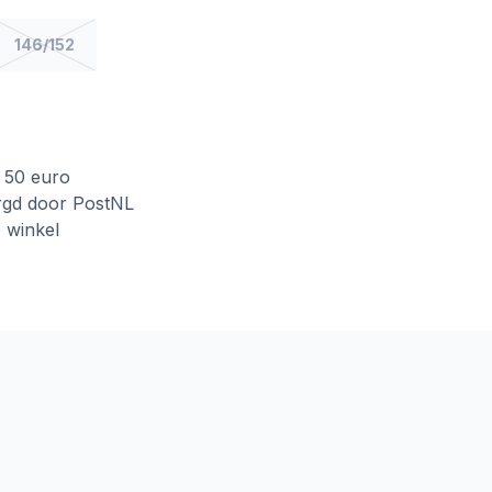
146/152
f 50 euro
rgd door PostNL
e winkel