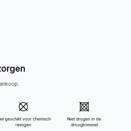
zorgen
aankoop.
iet geschikt voor chemisch
Niet drogen in de
reinigen
droogtrommel