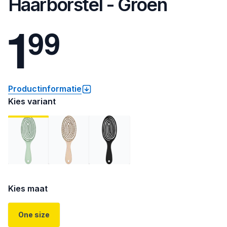
Haarborstel - Groen
1
9
9
Productinformatie
Kies variant
Kies maat
One size