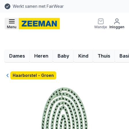
Werkt samen met FairWear
Menu
Mandje
Inloggen
Dames
Heren
Baby
Kind
Thuis
Bas
Terug
Haarborstel - Groen