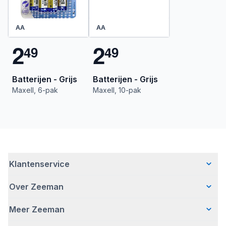
AA
AA
2
2
4
9
4
9
Batterijen - Grijs
Batterijen - Grijs
Maxell, 6-pak
Maxell, 10-pak
Klantenservice
Over Zeeman
Veelgestelde vragen
Contact
Meer Zeeman
Wie wij zijn
Bezorgen
Ons verhaal
Betalen