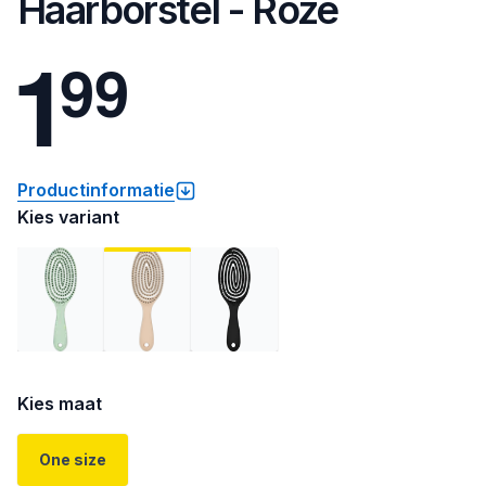
Haarborstel - Roze
1
9
9
Productinformatie
Kies variant
Kies maat
One size