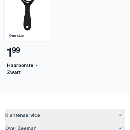
One size
1
9
9
Haarborstel -
Zwart
Klantenservice
Over Zeeman
Veelgestelde vragen