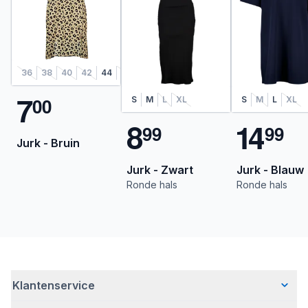
36
38
40
42
44
46
48
7
0
0
S
M
L
XL
S
M
L
XL
8
1
4
9
9
9
9
Jurk - Bruin
Jurk - Zwart
Jurk - Blauw
Ronde hals
Ronde hals
Klantenservice