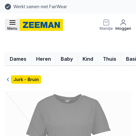
Werkt samen met FairWear
Menu
Mandje
Inloggen
Dames
Heren
Baby
Kind
Thuis
Bas
Terug
Jurk - Bruin